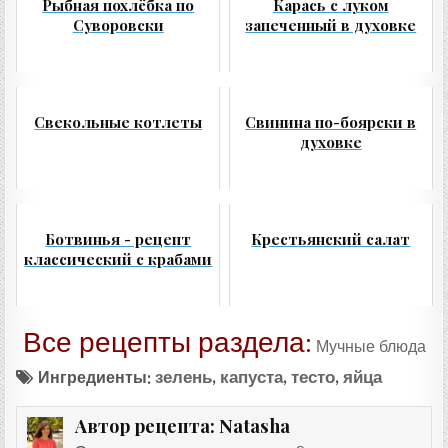
Рыбная похлёбка по
Карась с луком
Суворовски
запеченный в духовке
Свекольные котлеты
Свинина по-боярски в
духовке
Ботвинья - рецепт
Крестьянский салат
классический с крабами
Все рецепты раздела:
Мучные блюда
Ингредиенты:
зелень
,
капуста
,
тесто
,
яйца
Natasha
Автор рецепта: