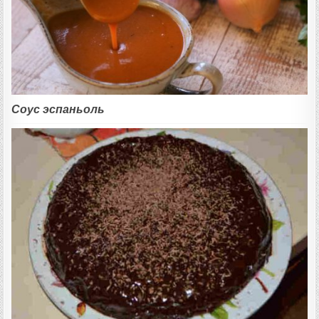
Соус эспаньоль