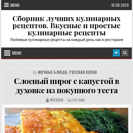
Перейти
МЕНЮ
10.08.2026
к
содержимому
Сборник лучших кулинарных
рецептов. Вкусные и простые
кулинарные рецепты
Любимые кулинарные рецепты на каждый день как в ресторане
МЕНЮ
МУЧНЫЕ БЛЮДА
,
РУССКАЯ КУХНЯ
Слоеный пирог с капустой в
духовке из покупного теста
А
О
NATASHA
1 ОТЗЫВ
В
Т
Т
З
О
Ы
Р
В
Р
Ы
Е
:
Ц
Е
П