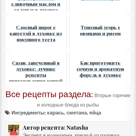
сливочным маслом и
зеленью в духовке
Слоеный пирог с
Тушеный угорь с
капустой в духовке из
овощами и рисом
покупного теста
Сазан, запеченный в
Как приготовить
духовке: лучшие
сочную и ароматную
рецепты
форель в духовке
приготовления сочной
и вкусной рыбы в
Все рецепты раздела:
фольге
Вторые горячие
и холодные блюда из рыбы
Ингредиенты:
карась
,
сметана
,
яйца
Natasha
Автор рецепта:
Эксперт в кулинарии, повар 6-го разряда,