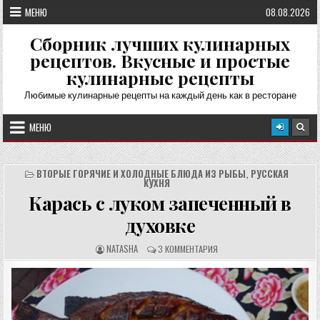
Перейти
МЕНЮ
08.08.2026
к
содержимому
Сборник лучших кулинарных
рецептов. Вкусные и простые
кулинарные рецепты
Любимые кулинарные рецепты на каждый день как в ресторане
МЕНЮ
ВТОРЫЕ ГОРЯЧИЕ И ХОЛОДНЫЕ БЛЮДА ИЗ РЫБЫ
,
РУССКАЯ
КУХНЯ
Карась с луком запеченный в
духовке
А
О
NATASHA
3 КОММЕНТАРИЯ
В
Т
Т
З
О
Ы
Р
В
Р
Ы
Е
:
Ц
Е