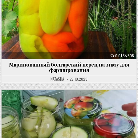
0 ОТЗЫВОВ
Маринованный болгарский перец на зиму для
фарширования
NATASHA
27.10.2023