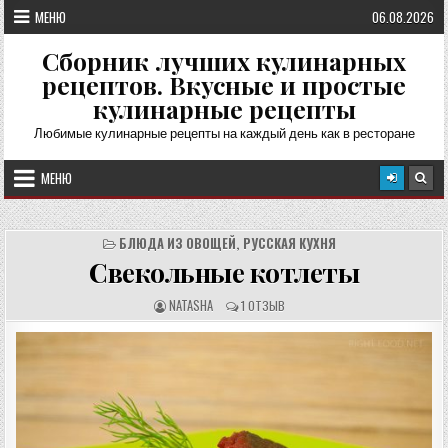
Перейти
МЕНЮ
06.08.2026
к
содержимому
Сборник лучших кулинарных
рецептов. Вкусные и простые
кулинарные рецепты
Любимые кулинарные рецепты на каждый день как в ресторане
МЕНЮ
БЛЮДА ИЗ ОВОЩЕЙ
,
РУССКАЯ КУХНЯ
Свекольные котлеты
А
О
NATASHA
1 ОТЗЫВ
В
Т
Т
З
О
Ы
Р
В
Р
Ы
Е
:
Ц
Е
П
Т
А