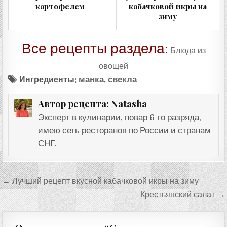
картофелем
кабачковой икры на
зиму
Все рецепты раздела:
Блюда из
овощей
Ингредиенты:
манка
,
свекла
Natasha
Автор рецепта:
Эксперт в кулинарии, повар 6-го разряда,
имею сеть ресторанов по России и странам
СНГ.
Навигация
← Лучший рецепт вкусной кабачковой икры на зиму
по
Крестьянский салат →
записям