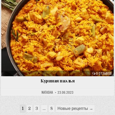
0 ОТЗЫВОВ
Куриная паэлья
NATASHA
23.06.2023
Пагинация
1
2
3
…
8
Новые рецепты →