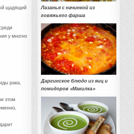
Лазанья с начинкой из
амый щадящий
говяжьего фарша
 среди
ния у многих
Даргинское блюдо из яиц и
иды рака,
помидоров «Макилка»
ри этом
еменно,
дарит