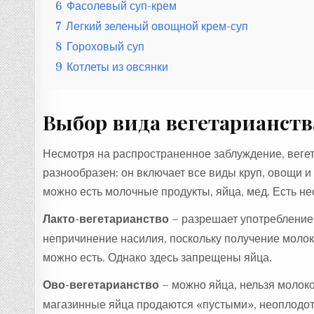
6
Фасолевый суп-крем
7
Легкий зеленый овощной крем-суп
8
Гороховый суп
9
Котлеты из овсянки
Выбор вида вегетарианств
Несмотря на распространенное заблуждение, вегета
разнообразен: он включает все виды круп, овощи и
можно есть молочные продукты, яйца, мед. Есть не
Лакто-вегетарианство
– разрешает употребление
непричинение насилия, поскольку получение молок
можно есть. Однако здесь запрещены яйца.
Ово-вегетарианство
– можно яйца, нельзя молоко.
магазинные яйца продаются «пустыми», неоплодотв