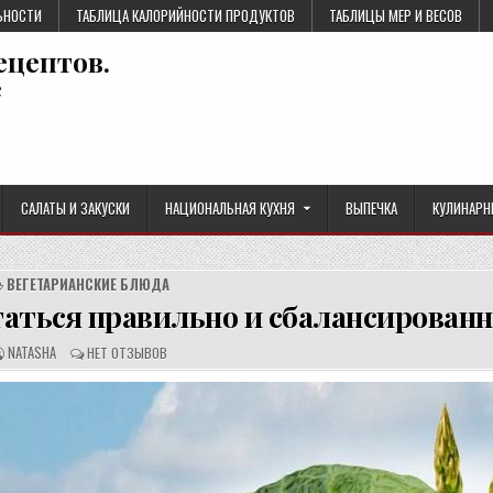
ЬНОСТИ
ТАБЛИЦА КАЛОРИЙНОСТИ ПРОДУКТОВ
ТАБЛИЦЫ МЕР И ВЕСОВ
ецептов.
е
САЛАТЫ И ЗАКУСКИ
НАЦИОНАЛЬНАЯ КУХНЯ
ВЫПЕЧКА
КУЛИНАРН
ВЕГЕТАРИАНСКИЕ БЛЮДА
таться правильно и сбалансирован
А
О
NATASHA
НЕТ ОТЗЫВОВ
В
Т
Т
З
О
Ы
Р
В
Р
Ы
Е
:
Ц
Е
П
Т