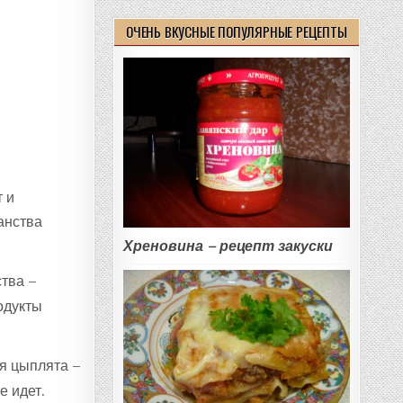
ОЧЕНЬ ВКУСНЫЕ ПОПУЛЯРНЫЕ РЕЦЕПТЫ
т и
анства
Хреновина – рецепт закуски
тва –
одукты
ся цыплята –
е идет.