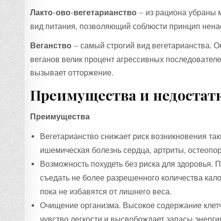
Лакто-ово-вегетарианство
– из рациона убраны м
вид питания, позволяющий соблюсти принцип нена
Веганство
– самый строгий вид вегетарианства. О
веганов велик процент агрессивных последователей
вызывает отторжение.
Преимущества и недостатк
Преимущества
Вегетарианство снижает риск возникновения таки
ишемическая болезнь сердца, артриты, остеопор
Возможность похудеть без риска для здоровья. 
съедать не более разрешенного количества кал
пока не избавятся от лишнего веса.
Очищение организма. Высокое содержание клетч
чувство легкости и высвобождает запасы энерги