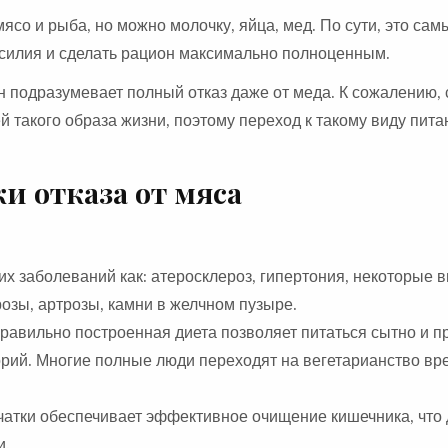
ясо и рыба, но можно молочку, яйца, мед. По сути, это с
силия и сделать рацион максимально полноценным.
н подразумевает полный отказ даже от меда. К сожалению,
 такого образа жизни, поэтому переход к такому виду пита
и отказа от мяса
х заболеваний как: атеросклероз, гипертония, некоторые в
озы, артрозы, камни в желчном пузыре.
Правильно построенная диета позволяет питаться сытно и п
орий. Многие полные люди переходят на вегетарианство вр
атки обеспечивает эффективное очищение кишечника, что 
и.