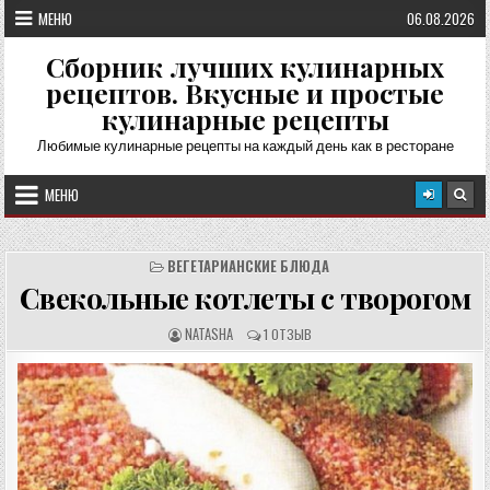
Перейти
МЕНЮ
06.08.2026
к
содержимому
Сборник лучших кулинарных
рецептов. Вкусные и простые
кулинарные рецепты
Любимые кулинарные рецепты на каждый день как в ресторане
МЕНЮ
ВЕГЕТАРИАНСКИЕ БЛЮДА
Свекольные котлеты с творогом
А
О
NATASHA
1 ОТЗЫВ
В
Т
Т
З
О
Ы
Р
В
Р
Ы
Е
:
Ц
Е
П
Т
А