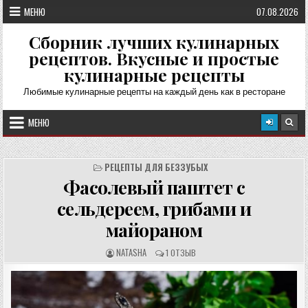
Перейти
МЕНЮ
07.08.2026
к
содержимому
Сборник лучших кулинарных
рецептов. Вкусные и простые
кулинарные рецепты
Любимые кулинарные рецепты на каждый день как в ресторане
МЕНЮ
РЕЦЕПТЫ ДЛЯ БЕЗЗУБЫХ
Фасолевый паштет с
сельдереем, грибами и
майораном
А
О
NATASHA
1 ОТЗЫВ
В
Т
Т
З
О
Ы
Р
В
Р
Ы
Е
: