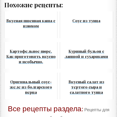
Похожие рецепты:
Вкусная пшенная каша с
Соус из тунца
изюмом
Картофельное пюре.
Куриный бульон с
Как приготовить вкусно
лапшой и сухариками
и необычно.
Оригинальный соус-
Вкусный салат из
желе из болгарского
тертого сыра и
перца
салатного тунца
Все рецепты раздела:
Рецепты для