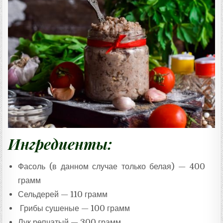
Ц
Е
П
Т
А
:
Ингредиенты:
Фасоль (в данном случае только белая) — 400
грамм
Сельдерей — 110 грамм
Грибы сушеные — 100 грамм
Лук репчатый — 300 грамм