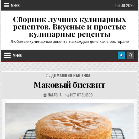
Перейти
МЕНЮ
06.08.2026
к
содержимому
Сборник лучших кулинарных
рецептов. Вкусные и простые
кулинарные рецепты
Любимые кулинарные рецепты на каждый день как в ресторане
МЕНЮ
ДОМАШНЯЯ ВЫПЕЧКА
Маковый бисквит
А
О
NATASHA
НЕТ ОТЗЫВОВ
В
Т
Т
З
О
Ы
Р
В
Р
Ы
Е
:
Ц
Е
П
Т
А