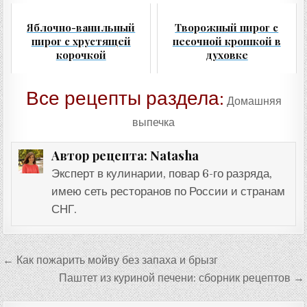
Яблочно-ванильный
Творожный пирог с
пирог с хрустящей
песочной крошкой в
корочкой
духовке
Все рецепты раздела:
Домашняя
выпечка
Natasha
Автор рецепта:
Эксперт в кулинарии, повар 6-го разряда,
имею сеть ресторанов по России и странам
СНГ.
Навигация
← Как пожарить мойву без запаха и брызг
по
Паштет из куриной печени: сборник рецептов →
записям