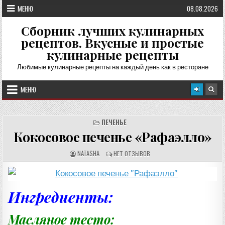
Перейти
МЕНЮ
08.08.2026
к
содержимому
Сборник лучших кулинарных
рецептов. Вкусные и простые
кулинарные рецепты
Любимые кулинарные рецепты на каждый день как в ресторане
МЕНЮ
ПЕЧЕНЬЕ
Кокосовое печенье «Рафаэлло»
А
О
NATASHA
НЕТ ОТЗЫВОВ
В
Т
Т
З
О
Ы
Р
В
Р
Ы
Е
:
Ингредиенты:
Ц
Е
П
Т
Масляное тесто:
А