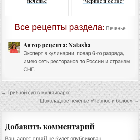
печенье
"Черное и белое"
Все рецепты раздела:
Печенье
Natasha
Автор рецепта:
Эксперт в кулинарии, повар 6-го разряда,
имею сеть ресторанов по России и странам
СНГ.
Навигация
← Грибной суп в мультиварке
по
Шоколадное печенье «Черное и белое» →
записям
Добавить комментарий
Ваш адрес email не будет опубликован.