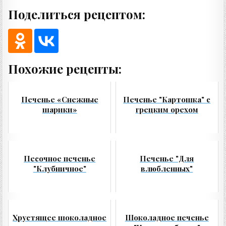
Поделиться рецептом:
Похожие рецепты:
Печенье «Снежные
Печенье "Картошка" с
шарики»
грецким орехом
Песочное печенье
Печенье "Для
"Клубничное"
влюбленных"
Хрустящее шоколадное
Шоколадное печенье