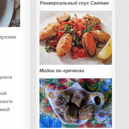
Универсальный соус Сантан
 духовке
Мидии по-гречески
делите
ной
ложите
ожкой