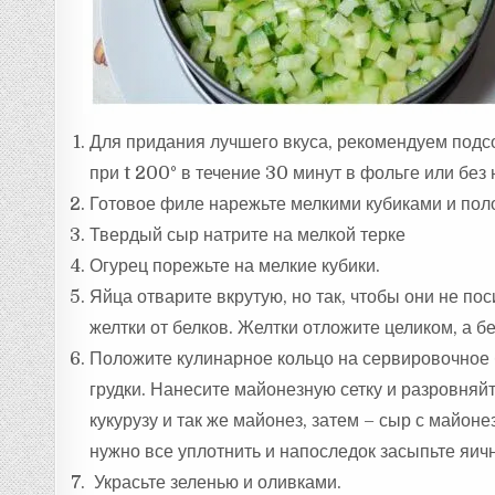
Для придания лучшего вкуса, рекомендуем подсо
при t 200° в течение 30 минут в фольге или без 
Готовое филе нарежьте мелкими кубиками и поло
Твердый сыр натрите на мелкой терке
Огурец порежьте на мелкие кубики.
Яйца отварите вкрутую, но так, чтобы они не пос
желтки от белков. Желтки отложите целиком, а бе
Положите кулинарное кольцо на сервировочное
грудки. Нанесите майонезную сетку и разровня
кукурузу и так же майонез, затем – сыр с майон
нужно все уплотнить и напоследок засыпьте яич
Украсьте зеленью и оливками.