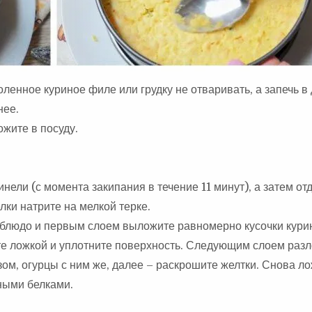
ленное куриное филе или грудку не отваривать, а запечь в
нее.
жите в посуду.
инели (с момента закипания в течение 11 минут), а затем от
лки натрите на мелкой терке.
 блюдо и первым слоем выложите равномерно кусочки кури
йте ложкой и уплотните поверхность. Следующим слоем раз
езом, огурцы с ним же, далее – раскрошите желтки. Снова л
ными белками.