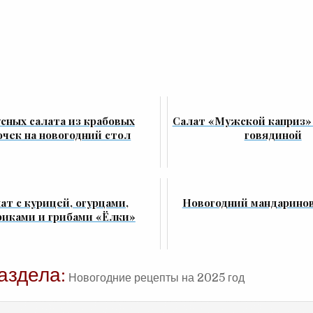
усных салата из крабовых
Салат «Мужской каприз» 
очек на новогодний стол
говядиной
ат с курицей, огурцами,
Новогодний мандарино
риками и грибами «Ёлки»
аздела:
Новогодние рецепты на 2025 год