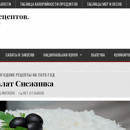
ЬНОСТИ
ТАБЛИЦА КАЛОРИЙНОСТИ ПРОДУКТОВ
ТАБЛИЦЫ МЕР И ВЕСОВ
ецептов.
е
САЛАТЫ И ЗАКУСКИ
НАЦИОНАЛЬНАЯ КУХНЯ
ВЫПЕЧКА
КУЛИНАРН
ОГОДНИЕ РЕЦЕПТЫ НА 2025 ГОД
алат Снежинка
А
О
NATASHA
НЕТ ОТЗЫВОВ
В
Т
Т
З
О
Ы
Р
В
Р
Ы
Е
:
Ц
Е
П
Т