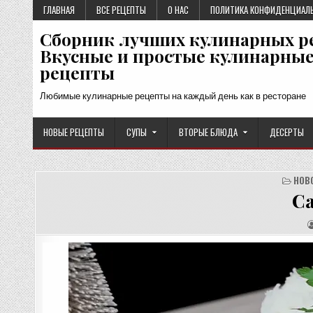
Перейти
ГЛАВНАЯ
ВСЕ РЕЦЕПТЫ
О НАС
ПОЛИТИКА КОНФИДЕНЦИАЛ
к
Сборник лучших кулинарных р
содержимому
Вкусные и простые кулинарны
рецепты
Любимые кулинарные рецепты на каждый день как в ресторане
НОВЫЕ РЕЦЕПТЫ
СУПЫ
ВТОРЫЕ БЛЮДА
ДЕСЕРТЫ
НОВ
С