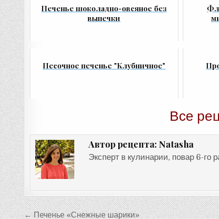
Печенье шоколадно-овсяное без
Фл
выпечки
м
Песочное печенье "Клубничное"
Про
Все ре
Natasha
Автор рецепта:
Эксперт в кулинарии, повар 6-го 
Навигация
← Печенье «Снежные шарики»