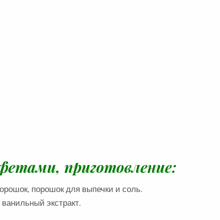
А
:
нфетами, приготовление:
порошок,
порошок для выпечки и
соль.
и
ванильный экстракт.