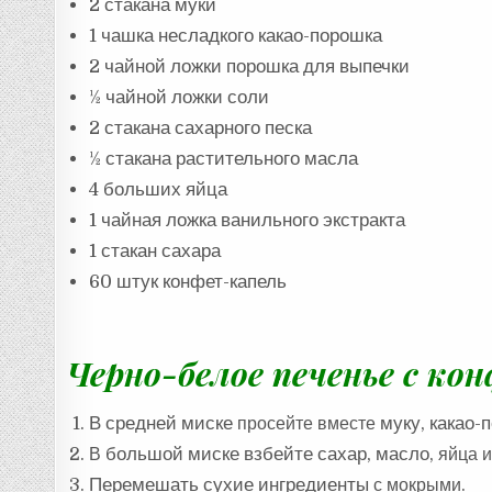
2 стакана
муки
1 чашка
несладкого
какао-порошка
2 чайной ложки
порошка для выпечки
½ чайной ложки соли
2 стакана
сахарного песка
½
стакана растительного масла
4 больших яйца
1 чайная ложка
ванильного экстракта
1 стакан
сахара
60 штук конфет-капель
Черно-белое печенье с ко
В средней миске
просейте вместе
муку,
какао-
В
большой миске
взбейте
сахар, масло
, яйца 
Перемешать
сухие ингредиенты
с мокрыми.