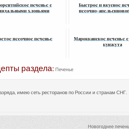
орентийское печенье с
Быстрое и вкусное пе
индальными хлопьями
песочно-апельсиновог
стое песочное печенье
Марокканское печенье с
кунжута
цепты раздела:
Печенье
разряда, имею сеть ресторанов по России и странам СНГ.
Новогоднее печен