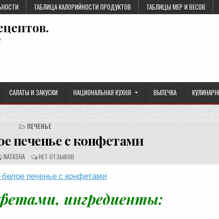
ЬНОСТИ
ТАБЛИЦА КАЛОРИЙНОСТИ ПРОДУКТОВ
ТАБЛИЦЫ МЕР И ВЕСОВ
ецептов.
е
САЛАТЫ И ЗАКУСКИ
НАЦИОНАЛЬНАЯ КУХНЯ
ВЫПЕЧКА
КУЛИНАРН
ПЕЧЕНЬЕ
ое печенье с конфетами
А
О
NATASHA
НЕТ ОТЗЫВОВ
В
Т
Т
З
О
Ы
Р
В
Р
Ы
Е
:
нфетами, ингредиенты:
Ц
Е
П
Т