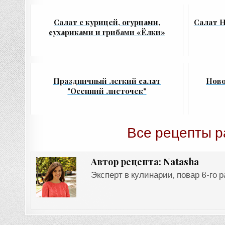
Салат с курицей, огурцами,
Салат Н
сухариками и грибами «Ёлки»
Праздничный легкий салат
Ново
"Осенний листочек"
Все рецепты р
Natasha
Автор рецепта:
Эксперт в кулинарии, повар 6-го 