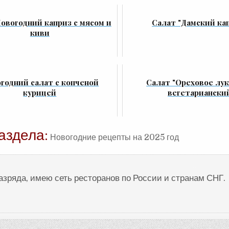
овогодний каприз с мясом и
Салат "Дамский ка
киви
годний салат с копченой
Салат "Ореховое лу
курицей
вегетариански
аздела:
Новогодние рецепты на 2025 год
разряда, имею сеть ресторанов по России и странам СНГ.