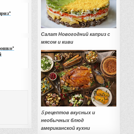
приз"
Салат Новогодний каприз с
мясом и киви
кошко"
й
5 рецептов вкусных и
необычных блюд
американской кухни