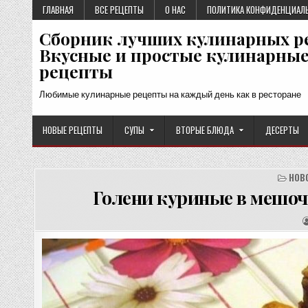
Перейти
ГЛАВНАЯ
ВСЕ РЕЦЕПТЫ
О НАС
ПОЛИТИКА КОНФИДЕНЦИАЛ
к
Сборник лучших кулинарных р
содержимому
Вкусные и простые кулинарны
рецепты
Любимые кулинарные рецепты на каждый день как в ресторане
НОВЫЕ РЕЦЕПТЫ
СУПЫ
ВТОРЫЕ БЛЮДА
ДЕСЕРТЫ
НОВ
Голени куриные в мешоч