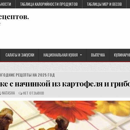
ЬНОСТИ
ТАБЛИЦА КАЛОРИЙНОСТИ ПРОДУКТОВ
ТАБЛИЦЫ МЕР И ВЕСОВ
ецептов.
е
САЛАТЫ И ЗАКУСКИ
НАЦИОНАЛЬНАЯ КУХНЯ
ВЫПЕЧКА
КУЛИНАРН
ОГОДНИЕ РЕЦЕПТЫ НА 2025 ГОД
ке с начинкой из картофеля и гриб
А
О
NATASHA
НЕТ ОТЗЫВОВ
В
Т
Т
З
О
Ы
Р
В
Р
Ы
Е
:
Ц
Е
П
Т