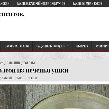
ЬНОСТИ
ТАБЛИЦА КАЛОРИЙНОСТИ ПРОДУКТОВ
ТАБЛИЦЫ МЕР И ВЕСОВ
ецептов.
е
САЛАТЫ И ЗАКУСКИ
НАЦИОНАЛЬНАЯ КУХНЯ
ВЫПЕЧКА
КУЛИНАРН
ДОМАШНИЕ ДЕСЕРТЫ
олеон из печенья ушки
А
О
NATASHA
НЕТ ОТЗЫВОВ
В
Т
Т
З
О
Ы
Р
В
Р
Ы
Е
:
Ц
Е
П
Т