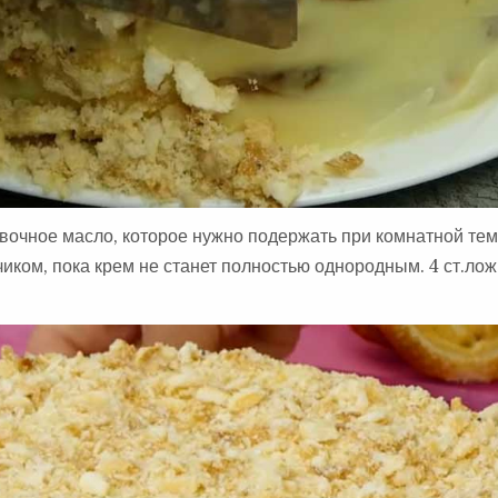
ивочное масло, которое нужно подержать при комнатной те
ком, пока крем не станет полностью однородным. 4 ст.лож