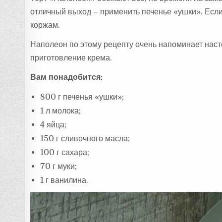
отличный выход – применить печенье «ушки». Если
коржам.
Наполеон по этому рецепту очень напоминает насто
приготовление крема.
Вам понадобится:
800 г печенья «ушки»;
1 л молока;
4 яйца;
150 г сливочного масла;
100 г сахара;
70 г муки;
1 г ванилина.