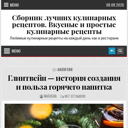
Перейти
МЕНЮ
08.08.2026
к
содержимому
Сборник лучших кулинарных
рецептов. Вкусные и простые
кулинарные рецепты
Любимые кулинарные рецепты на каждый день как в ресторане
МЕНЮ
НАПИТКИ
Глинтвейн — история создания
и польза горячего напитка
А
О
NATASHA
НЕТ ОТЗЫВОВ
В
Т
Т
З
О
Ы
Р
В
Р
Ы
Е
:
Ц
Е
П