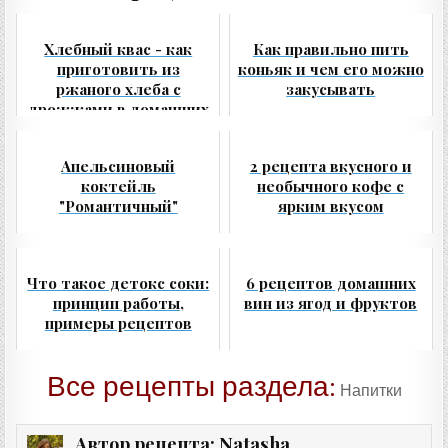
Хлебный квас - как
Как правильно пить
приготовить из
коньяк и чем его можно
ржаного хлеба с
закусывать
дрожжами в домашних
условиях
Апельсиновый
2 рецепта вкусного и
коктейль
необычного кофе с
"Романтичный"
ярким вкусом
Что такое детокс соки:
6 рецептов домашних
принцип работы,
вин из ягод и фруктов
примеры рецептов
Все рецепты раздела:
Напитки
Natasha
Автор рецепта: