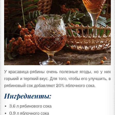
У красавица-рябины очень полезные ягоды, но у них
горький и терпкий вкус. Для того, чтобы его улучшить, в
рябиновый сок добавляют 20% яблочного сока.
Ингредиенты:
3.6 л рябинового сока
0.9 л яблочного сока