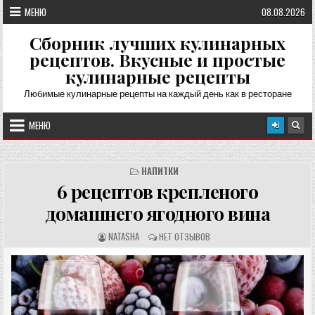
Перейти
МЕНЮ
08.08.2026
к
содержимому
Сборник лучших кулинарных
рецептов. Вкусные и простые
кулинарные рецепты
Любимые кулинарные рецепты на каждый день как в ресторане
МЕНЮ
НАПИТКИ
6 рецептов крепленого
домашнего ягодного вина
А
О
NATASHA
НЕТ ОТЗЫВОВ
В
Т
Т
З
О
Ы
Р
В
Р
Ы
Е
:
Ц
Е
П