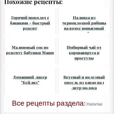
Похожие рецепты:
Горячий шоколад с
Наливка из
бананами - быстрый
черноплодной рябины
рецепт
на водке пошаговый
проверенный рецепт
Малиновый сок по
Имбирный чай от
рецепту бабушки Маши
коронавируса и
простуды
Домашний ликер
Вкусный и полезный
"Бейлиз"
кисель из какао на 1
литр молока
Все рецепты раздела:
Напитки