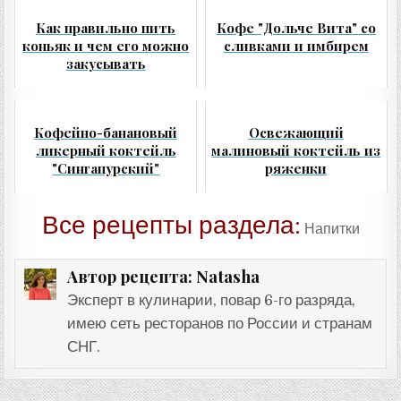
Как правильно пить
Кофе "Дольче Вита" со
коньяк и чем его можно
сливками и имбирем
закусывать
Кофейно-банановый
Освежающий
ликерный коктейль
малиновый коктейль из
"Сингапурский"
ряженки
Все рецепты раздела:
Напитки
Natasha
Автор рецепта:
Эксперт в кулинарии, повар 6-го разряда,
имею сеть ресторанов по России и странам
СНГ.