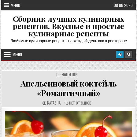
Перейти
МЕНЮ
08.08.2026
к
содержимому
Сборник лучших кулинарных
рецептов. Вкусные и простые
кулинарные рецепты
Любимые кулинарные рецепты на каждый день как в ресторане
МЕНЮ
НАПИТКИ
Апельсиновый коктейль
«Романтичный»
А
О
NATASHA
НЕТ ОТЗЫВОВ
В
Т
Т
З
О
Ы
Р
В
Р
Ы
Е
:
Ц
Е
П