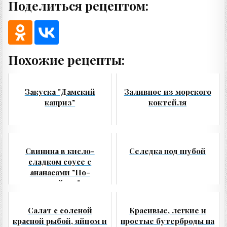
Поделиться рецептом:
Похожие рецепты:
Закуска "Дамский
Заливное из морского
каприз"
коктейля
Свинина в кисло-
Селедка под шубой
сладком соусе с
ананасами "По-
китайски"
Салат с соленой
Красивые, легкие и
красной рыбой, яйцом и
простые бутерброды на