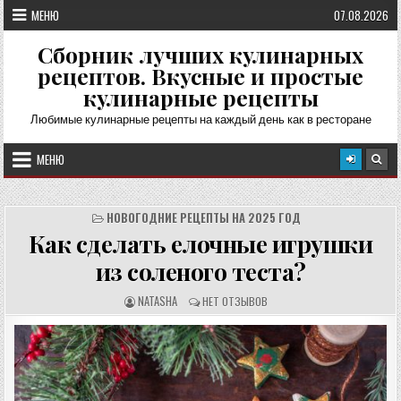
Перейти
МЕНЮ
07.08.2026
к
содержимому
Сборник лучших кулинарных
рецептов. Вкусные и простые
кулинарные рецепты
Любимые кулинарные рецепты на каждый день как в ресторане
МЕНЮ
НОВОГОДНИЕ РЕЦЕПТЫ НА 2025 ГОД
Как сделать елочные игрушки
из соленого теста?
А
О
NATASHA
НЕТ ОТЗЫВОВ
В
Т
Т
З
О
Ы
Р
В
Р
Ы
Е
:
Ц
Е
П