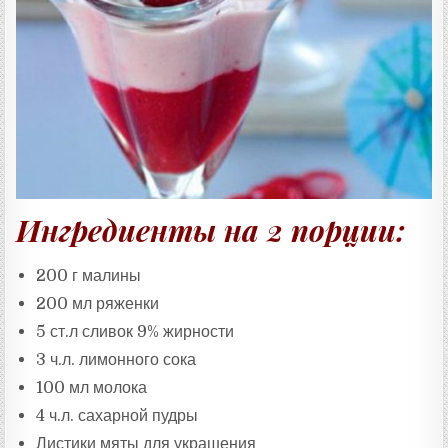
Т
А
:
Ингредиенты на 2 порции:
200 г малины
200 мл ряженки
5 ст.л сливок 9% жирности
3 ч.л. лимонного сока
100 мл молока
4 ч.л. сахарной пудры
Листики мяты для украшения