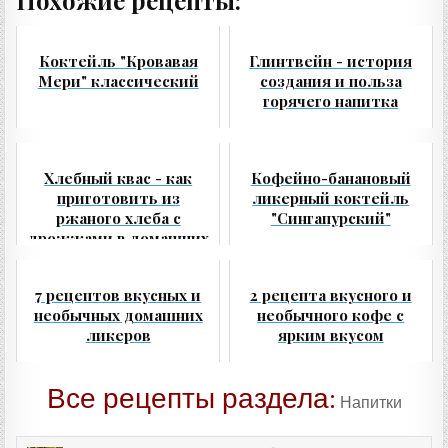
Коктейль "Кровавая
Глинтвейн - история
Мери" классический
создания и польза
горячего напитка
Хлебный квас - как
Кофейно-банановый
приготовить из
ликерный коктейль
ржаного хлеба с
"Сингапурский"
дрожжами в домашних
условиях
7 рецептов вкусных и
2 рецепта вкусного и
необычных домашних
необычного кофе с
ликеров
ярким вкусом
Все рецепты раздела:
Напитки