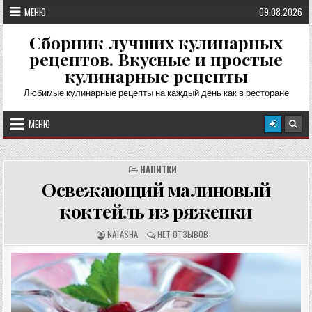
Перейти
МЕНЮ
09.08.2026
к
содержимому
Сборник лучших кулинарных
рецептов. Вкусные и простые
кулинарные рецепты
Любимые кулинарные рецепты на каждый день как в ресторане
МЕНЮ
НАПИТКИ
Освежающий малиновый
коктейль из ряженки
А
О
NATASHA
НЕТ ОТЗЫВОВ
В
Т
Т
З
О
Ы
Р
В
Р
Ы
Е
:
Ц
Е
П