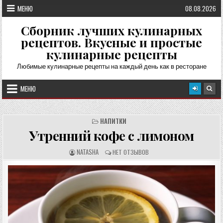
Перейти
МЕНЮ
08.08.2026
к
содержимому
Сборник лучших кулинарных
рецептов. Вкусные и простые
кулинарные рецепты
Любимые кулинарные рецепты на каждый день как в ресторане
МЕНЮ
НАПИТКИ
Утренний кофе с лимоном
А
О
NATASHA
НЕТ ОТЗЫВОВ
В
Т
Т
З
О
Ы
Р
В
Р
Ы
Е
:
Ц
Е
П
Т
А