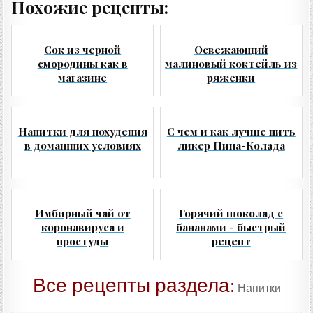
Похожие рецепты:
Сок из черной
Освежающий
смородины как в
малиновый коктейль из
магазине
ряженки
Напитки для похудения
С чем и как лучше пить
в домашних условиях
ликер Пина-Колада
Имбирный чай от
Горячий шоколад с
коронавируса и
бананами - быстрый
простуды
рецепт
Все рецепты раздела:
Напитки