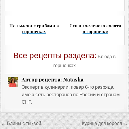
Пельмени с грибами в
Суп из зеленого салата
горшочках
в горшочке
Все рецепты раздела:
Блюда в
горшочках
Natasha
Автор рецепта:
Эксперт в кулинарии, повар 6-го разряда,
имею сеть ресторанов по России и странам
СНГ.
Навигация
← Блины с тыквой
Курица для короля →