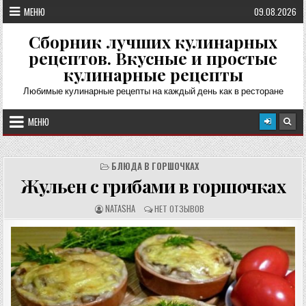
Перейти
МЕНЮ
09.08.2026
к
содержимому
Сборник лучших кулинарных
рецептов. Вкусные и простые
кулинарные рецепты
Любимые кулинарные рецепты на каждый день как в ресторане
МЕНЮ
БЛЮДА В ГОРШОЧКАХ
Жульен с грибами в горшочках
А
О
NATASHA
НЕТ ОТЗЫВОВ
В
Т
Т
З
О
Ы
Р
В
Р
Ы
Е
:
Ц
Е
П
Т
А