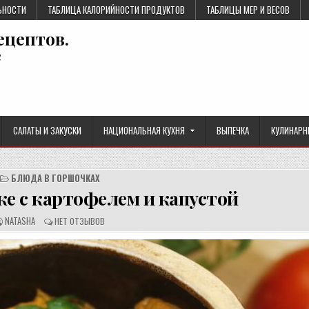
ЬНОСТИ
ТАБЛИЦА КАЛОРИЙНОСТИ ПРОДУКТОВ
ТАБЛИЦЫ МЕР И ВЕСОВ
ецептов.
е
САЛАТЫ И ЗАКУСКИ
НАЦИОНАЛЬНАЯ КУХНЯ
ВЫПЕЧКА
КУЛИНАРН
БЛЮДА В ГОРШОЧКАХ
ке с картофелем и капустой
А
О
NATASHA
НЕТ ОТЗЫВОВ
В
Т
Т
З
О
Ы
Р
В
Р
Ы
Е
:
Ц
Е
П
Т