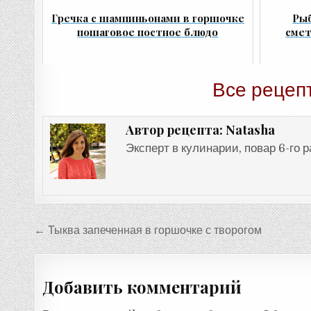
Гречка с шампиньонами в горшочке
Рыб
пошаговое постное блюдо
смет
Все рецеп
Natasha
Автор рецепта:
Эксперт в кулинарии, повар 6-го 
Навигация
← Тыква запеченная в горшочке с творогом
по
записям
Добавить комментарий