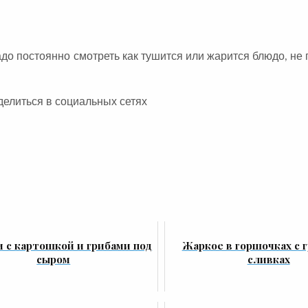
адо постоянно смотреть как тушится или жарится блюдо, не 
делиться в социальных сетях
 с картошкой и грибами под
Жаркое в горшочках с 
сыром
сливках