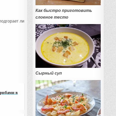
Как быстро приготовить
слоеное тесто
подгорает ли
Сырный суп
грибами в