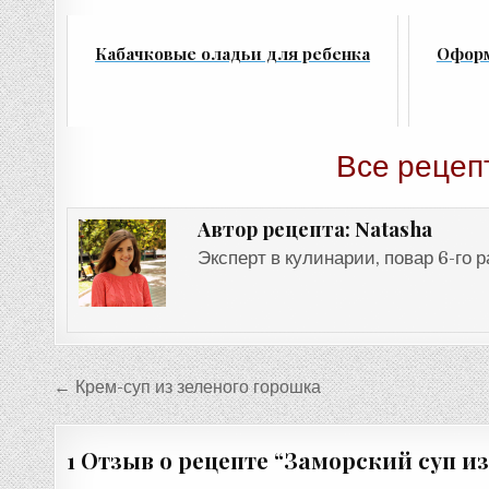
Кабачковые оладьи для ребенка
Оформ
Все рецеп
Natasha
Автор рецепта:
Эксперт в кулинарии, повар 6-го 
Навигация
← Крем-суп из зеленого горошка
по
записям
1 Отзыв о рецепте “
Заморский суп из