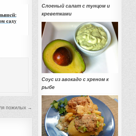
Слоеный салат с тунцом и
креветками
алышей:
ом саду
Соус из авокадо с хреном к
рыбе
для пожилых →