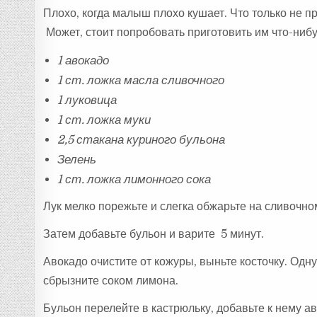
Плохо, когда малыш плохо кушает. Что только не 
Может, стоит попробовать приготовить им что-ни
1 авокадо
1 ст. ложка масла сливочного
1 луковица
1 ст. ложка муки
2,5 стакана куриного бульона
Зелень
1 ст. ложка лимонного сока
Лук мелко порежьте и слегка обжарьте на сливочно
Затем добавьте бульон и варите 5 минут.
Авокадо очистите от кожуры, выньте косточку. Одн
сбрызните соком лимона.
Бульон перелейте в кастрюльку, добавьте к нему ав