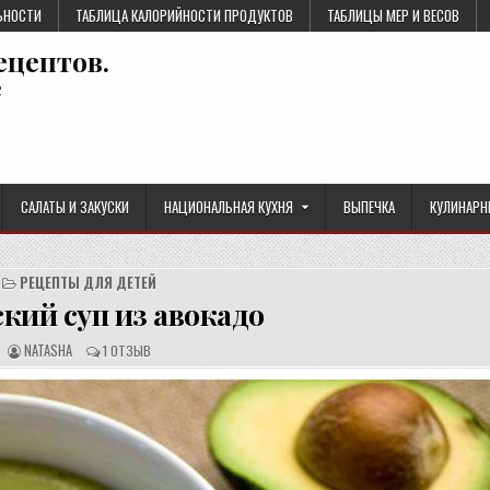
ЬНОСТИ
ТАБЛИЦА КАЛОРИЙНОСТИ ПРОДУКТОВ
ТАБЛИЦЫ МЕР И ВЕСОВ
ецептов.
е
САЛАТЫ И ЗАКУСКИ
НАЦИОНАЛЬНАЯ КУХНЯ
ВЫПЕЧКА
КУЛИНАРН
РЕЦЕПТЫ ДЛЯ ДЕТЕЙ
кий суп из авокадо
А
О
NATASHA
1 ОТЗЫВ
В
Т
Т
З
О
Ы
Р
В
Р
Ы
Е
:
Ц
Е
П
Т