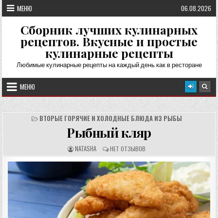
Перейти
МЕНЮ
06.08.2026
к
содержимому
Сборник лучших кулинарных
рецептов. Вкусные и простые
кулинарные рецепты
Любимые кулинарные рецепты на каждый день как в ресторане
МЕНЮ
ВТОРЫЕ ГОРЯЧИЕ И ХОЛОДНЫЕ БЛЮДА ИЗ РЫБЫ
Рыбный кляр
А
О
NATASHA
НЕТ ОТЗЫВОВ
В
Т
Т
З
О
Ы
Р
В
Р
Ы
Е
:
Ц
Е
П
Т
А