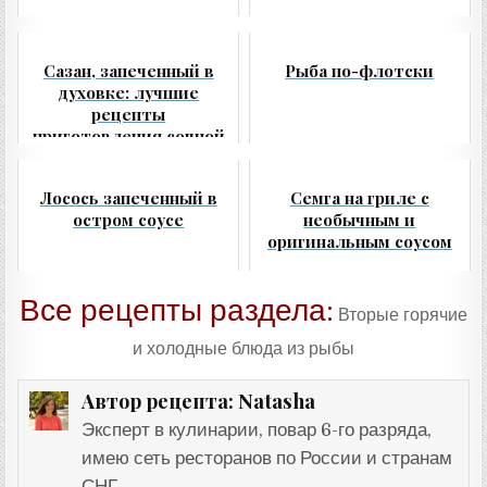
Сазан, запеченный в
Рыба по-флотски
духовке: лучшие
рецепты
приготовления сочной
и вкусной рыбы в
фольге
Лосось запеченный в
Семга на гриле с
остром соусе
необычным и
оригинальным соусом
Все рецепты раздела:
Вторые горячие
и холодные блюда из рыбы
Natasha
Автор рецепта:
Эксперт в кулинарии, повар 6-го разряда,
имею сеть ресторанов по России и странам
СНГ.