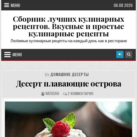
Перейти
МЕНЮ
06.08.2026
к
содержимому
Сборник лучших кулинарных
рецептов. Вкусные и простые
кулинарные рецепты
Любимые кулинарные рецепты на каждый день как в ресторане
МЕНЮ
ДОМАШНИЕ ДЕСЕРТЫ
Десерт плавающие острова
А
О
NATASHA
2 КОММЕНТАРИЯ
В
Т
Т
З
О
Ы
Р
В
Р
Ы
Е
:
Ц
Е
П
Т
А