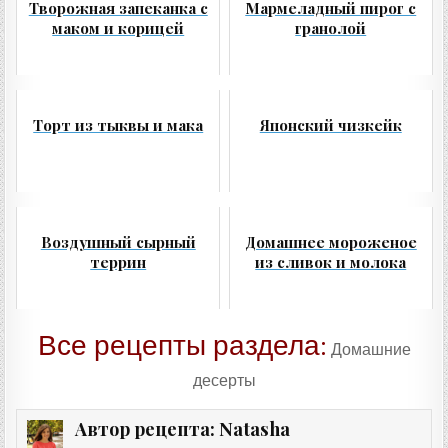
Творожная запеканка с
Мармеладный пирог с
маком и корицей
гранолой
Торт из тыквы и мака
Японский чизкейк
Воздушный сырный
Домашнее мороженое
террин
из сливок и молока
Все рецепты раздела:
Домашние
десерты
Natasha
Автор рецепта: