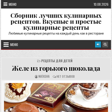
Перейти
МЕНЮ
10.08.2026
к
содержимому
Сборник лучших кулинарных
рецептов. Вкусные и простые
кулинарные рецепты
Любимые кулинарные рецепты на каждый день как в ресторане
МЕНЮ
РЕЦЕПТЫ ДЛЯ ДЕТЕЙ
Желе из горького шоколада
А
О
NATASHA
НЕТ ОТЗЫВОВ
В
Т
Т
З
О
Ы
Р
В
Р
Ы
Е
:
Ц
Е
П
Т
А