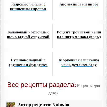
Жареные бананы с
Апельсиновый пирог
вишневым сиропом
Банановый коктейль с
Рецепт гречневой каши
шоколадной стружкой
на 1 литр молока (воды)
Суп шоколадный с
Морковная запеканка
грушами и фундуком
как в детском саду
Все рецепты раздела:
Рецепты для
детей
Natasha
Автор рецепта: