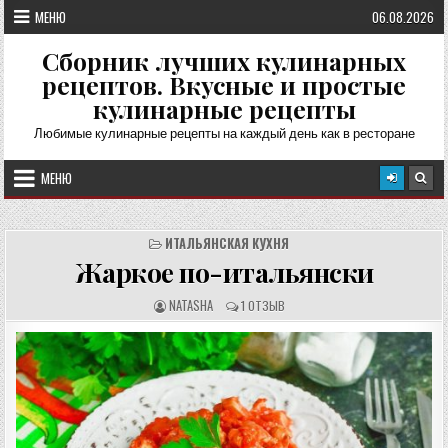
Перейти
МЕНЮ
06.08.2026
к
содержимому
Сборник лучших кулинарных
рецептов. Вкусные и простые
кулинарные рецепты
Любимые кулинарные рецепты на каждый день как в ресторане
МЕНЮ
ИТАЛЬЯНСКАЯ КУХНЯ
Жаркое по-итальянски
А
О
NATASHA
1 ОТЗЫВ
В
Т
Т
З
О
Ы
Р
В
Р
Ы
Е
:
Ц
Е
П
Т
А