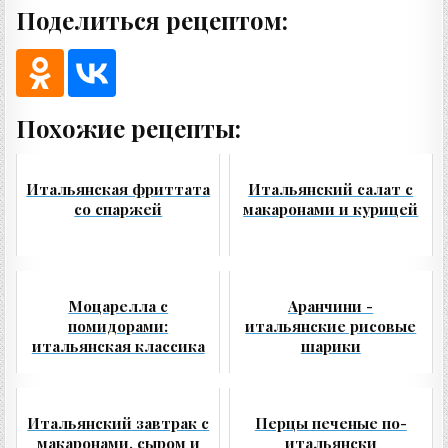
Поделиться рецептом:
Похожие рецепты:
Итальянская фриттата
Итальянский салат с
со спаржей
макаронами и курицей
Моцарелла с
Аранчини -
помидорами:
итальянские рисовые
итальянская классика
шарики
Итальянский завтрак с
Перцы печеные по-
макаронами, сыром и
итальянски