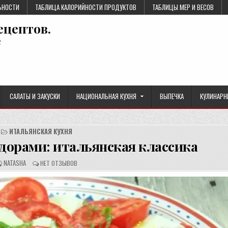
ЬНОСТИ
ТАБЛИЦА КАЛОРИЙНОСТИ ПРОДУКТОВ
ТАБЛИЦЫ МЕР И ВЕСОВ
ецептов.
е
САЛАТЫ И ЗАКУСКИ
НАЦИОНАЛЬНАЯ КУХНЯ
ВЫПЕЧКА
КУЛИНАРН
ИТАЛЬЯНСКАЯ КУХНЯ
дорами: итальянская классика
А
О
NATASHA
НЕТ ОТЗЫВОВ
В
Т
Т
З
О
Ы
Р
В
Р
Ы
Е
:
Ц
Е
П
Т