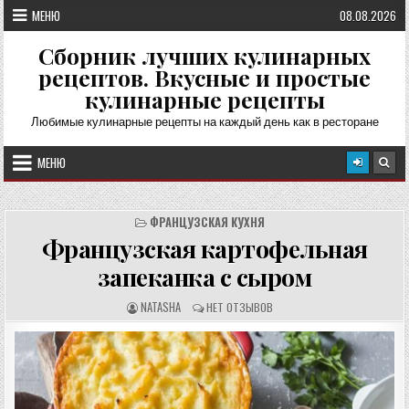
Перейти
МЕНЮ
08.08.2026
к
содержимому
Сборник лучших кулинарных
рецептов. Вкусные и простые
кулинарные рецепты
Любимые кулинарные рецепты на каждый день как в ресторане
МЕНЮ
ФРАНЦУЗСКАЯ КУХНЯ
Французская картофельная
запеканка с сыром
А
О
NATASHA
НЕТ ОТЗЫВОВ
В
Т
Т
З
О
Ы
Р
В
Р
Ы
Е
:
Ц
Е
П