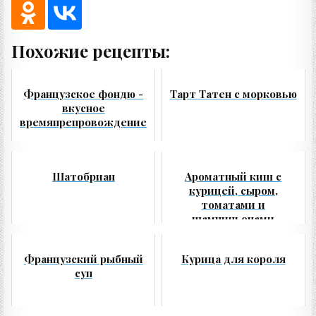
Похожие рецепты:
Французское фондю -
Тарт Татен с морковью
вкусное
времяпрепровождение
Шатобриан
Ароматный киш с
курицей, сыром,
томатами и
шампиньонами
Французский рыбный
Курица для короля
суп