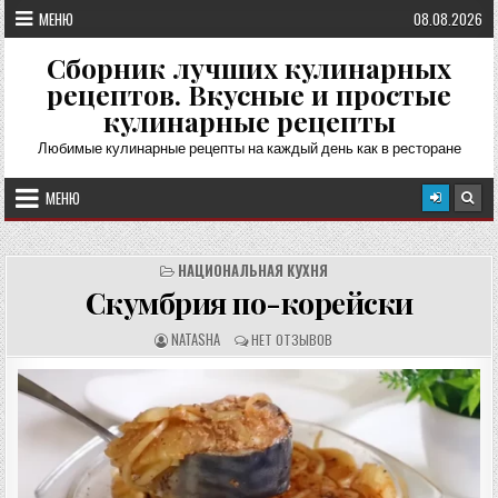
Перейти
МЕНЮ
08.08.2026
к
содержимому
Сборник лучших кулинарных
рецептов. Вкусные и простые
кулинарные рецепты
Любимые кулинарные рецепты на каждый день как в ресторане
МЕНЮ
НАЦИОНАЛЬНАЯ КУХНЯ
Скумбрия по-корейски
А
О
NATASHA
НЕТ ОТЗЫВОВ
В
Т
Т
З
О
Ы
Р
В
Р
Ы
Е
:
Ц
Е
П
Т
А