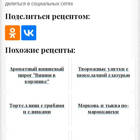
делиться в социальных сетях
Поделиться рецептом:
Похожие рецепты:
Ароматный вишневый
Творожные улитки с
пирог "Вишня в
шоколадной глазурью
корзинке"
Тортеллини с грибами
Морковь и тыква по-
и сливками
мароккански