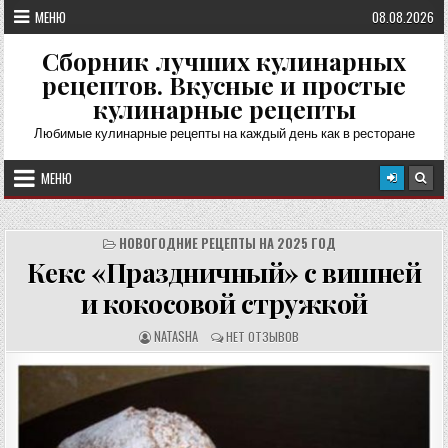
Перейти
МЕНЮ
08.08.2026
к
содержимому
Сборник лучших кулинарных
рецептов. Вкусные и простые
кулинарные рецепты
Любимые кулинарные рецепты на каждый день как в ресторане
МЕНЮ
НОВОГОДНИЕ РЕЦЕПТЫ НА 2025 ГОД
Кекс «Праздничный» с вишней
и кокосовой стружкой
А
О
NATASHA
НЕТ ОТЗЫВОВ
В
Т
Т
З
О
Ы
Р
В
Р
Ы
Е
:
Ц
Е
П