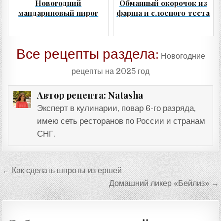
Новогодний
Обманный окорочок из
мандариновый пирог
фарша и слоеного теста
Все рецепты раздела:
Новогодние
рецепты на 2025 год
Natasha
Автор рецепта:
Эксперт в кулинарии, повар 6-го разряда,
имею сеть ресторанов по России и странам
СНГ.
Навигация
← Как сделать шпроты из ершей
по
Домашний ликер «Бейлиз» →
записям