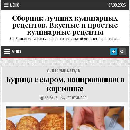
Перейти
МЕНЮ
07.08.2026
к
содержимому
Сборник лучших кулинарных
рецептов. Вкусные и простые
кулинарные рецепты
Любимые кулинарные рецепты на каждый день как в ресторане
МЕНЮ
ВТОРЫЕ БЛЮДА
Курица с сыром, панированная в
картошке
А
О
NATASHA
НЕТ ОТЗЫВОВ
В
Т
Т
З
О
Ы
Р
В
Р
Ы
Е
:
Ц
Е
П