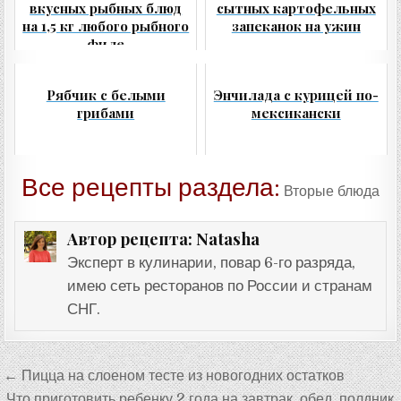
вкусных рыбных блюд
сытных картофельных
на 1,5 кг любого рыбного
запеканок на ужин
филе
Рябчик с белыми
Энчилада с курицей по-
грибами
мексикански
Все рецепты раздела:
Вторые блюда
Natasha
Автор рецепта:
Эксперт в кулинарии, повар 6-го разряда,
имею сеть ресторанов по России и странам
СНГ.
Навигация
← Пицца на слоеном тесте из новогодних остатков
по
Что приготовить ребенку 2 года на завтрак, обед, полдник,