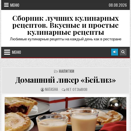
Перейти
МЕНЮ
08.08.2026
к
содержимому
Сборник лучших кулинарных
рецептов. Вкусные и простые
кулинарные рецепты
Любимые кулинарные рецепты на каждый день как в ресторане
МЕНЮ
НАПИТКИ
Домашний ликер «Бейлиз»
А
О
NATASHA
НЕТ ОТЗЫВОВ
В
Т
Т
З
О
Ы
Р
В
Р
Ы
Е
:
Ц
Е
П
Т
А