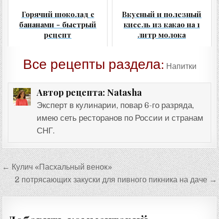
Горячий шоколад с
Вкусный и полезный
бананами - быстрый
кисель из какао на 1
рецепт
литр молока
Все рецепты раздела:
Напитки
Natasha
Автор рецепта:
Эксперт в кулинарии, повар 6-го разряда,
имею сеть ресторанов по России и странам
СНГ.
Навигация
← Кулич «Пасхальный венок»
по
2 потрясающих закуски для пивного пикника на даче →
записям