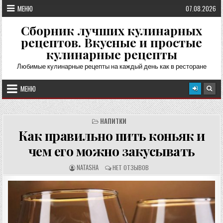
Перейти
МЕНЮ
07.08.2026
к
содержимому
Сборник лучших кулинарных
рецептов. Вкусные и простые
кулинарные рецепты
Любимые кулинарные рецепты на каждый день как в ресторане
МЕНЮ
НАПИТКИ
Как правильно пить коньяк и
чем его можно закусывать
А
О
NATASHA
НЕТ ОТЗЫВОВ
В
Т
Т
З
О
Ы
Р
В
Р
Ы
Е
:
Ц
Е
П