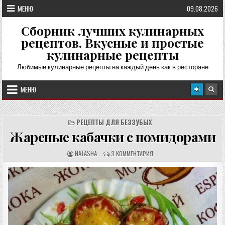
Перейти
МЕНЮ
09.08.2026
к
содержимому
Сборник лучших кулинарных
рецептов. Вкусные и простые
кулинарные рецепты
Любимые кулинарные рецепты на каждый день как в ресторане
МЕНЮ
РЕЦЕПТЫ ДЛЯ БЕЗЗУБЫХ
Жареные кабачки с помидорами
А
О
NATASHA
3 КОММЕНТАРИЯ
В
Т
Т
З
О
Ы
Р
В
Р
Ы
Е
:
Ц
Е
П
Т
А