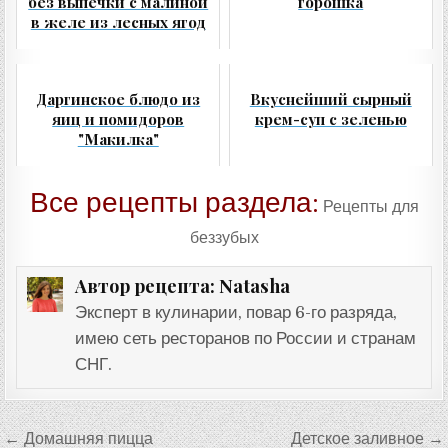
без выпечки с малиной
горошка
в желе из лесных ягод
Даргинское блюдо из
Вкуснейший сырный
яиц и помидоров
крем-суп с зеленью
"Макилка"
Все рецепты раздела:
Рецепты для
беззубых
Natasha
Автор рецепта:
Эксперт в кулинарии, повар 6-го разряда,
имею сеть ресторанов по России и странам
СНГ.
Навигация
← Домашняя пицца
Детское заливное →