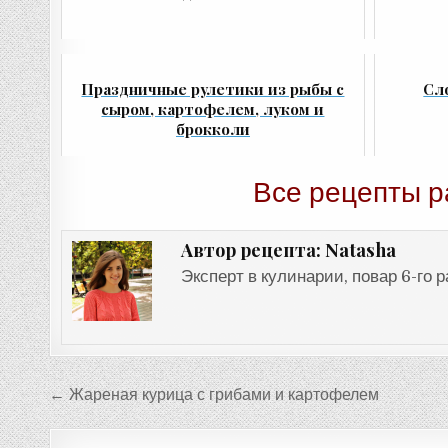
Праздничные рулетики из рыбы с
Сл
сыром, картофелем, луком и
брокколи
Все рецепты р
Natasha
Автор рецепта:
Эксперт в кулинарии, повар 6-го 
Навигация
← Жареная курица с грибами и картофелем
по