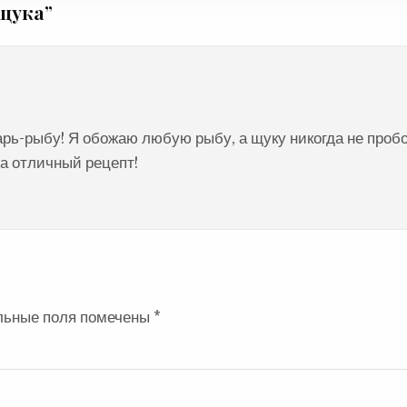
щука
”
арь-рыбу! Я обожаю любую рыбу, а щуку никогда не проб
за отличный рецепт!
льные поля помечены
*