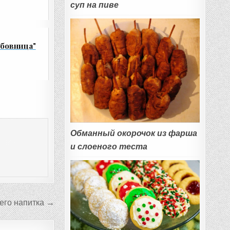
суп на пиве
бовница"
Обманный окорочок из фарша
и слоеного теста
его напитка →