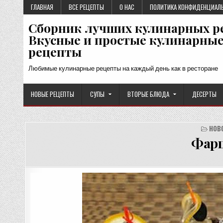
Перейти
ГЛАВНАЯ
ВСЕ РЕЦЕПТЫ
О НАС
ПОЛИТИКА КОНФИДЕНЦИАЛ
к
Сборник лучших кулинарных р
содержимому
Вкусные и простые кулинарны
рецепты
Любимые кулинарные рецепты на каждый день как в ресторане
НОВЫЕ РЕЦЕПТЫ
СУПЫ
ВТОРЫЕ БЛЮДА
ДЕСЕРТЫ
НОВ
Фарш