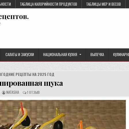
ЬНОСТИ
ТАБЛИЦА КАЛОРИЙНОСТИ ПРОДУКТОВ
ТАБЛИЦЫ МЕР И ВЕСОВ
ецептов.
е
САЛАТЫ И ЗАКУСКИ
НАЦИОНАЛЬНАЯ КУХНЯ
ВЫПЕЧКА
КУЛИНАРН
ОГОДНИЕ РЕЦЕПТЫ НА 2025 ГОД
ированная щука
А
О
NATASHA
1 ОТЗЫВ
В
Т
Т
З
О
Ы
Р
В
Р
Ы
Е
:
Ц
Е
П
Т