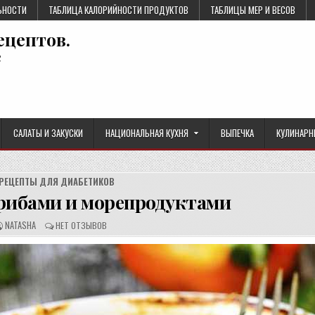
ЬНОСТИ
ТАБЛИЦА КАЛОРИЙНОСТИ ПРОДУКТОВ
ТАБЛИЦЫ МЕР И ВЕСОВ
ецептов.
е
САЛАТЫ И ЗАКУСКИ
НАЦИОНАЛЬНАЯ КУХНЯ
ВЫПЕЧКА
КУЛИНАРН
РЕЦЕПТЫ ДЛЯ ДИАБЕТИКОВ
грибами и морепродуктами
А
О
NATASHA
НЕТ ОТЗЫВОВ
В
Т
Т
З
О
Ы
Р
В
Р
Ы
Е
:
Ц
Е
П
Т