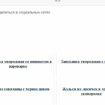
8,5
делиться в социальных сетях
ка творожная со шпинатом в
Запеканка творожная с
пароварке
из говядины с черносливом
Жульен из лисичек в д
сковородке