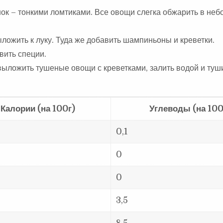
снок – тонкими ломтиками. Все овощи слегка обжарить в не
ыложить к луку. Туда же добавить шампиньоны и креветки.
вить специи.
выложить тушеные овощи с креветками, залить водой и туш
Калории (на 100г)
Углеводы (на 100
0,1
0
0
3,5