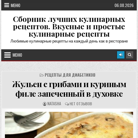
Перейти
МЕНЮ
06.08.2026
к
содержимому
Сборник лучших кулинарных
рецептов. Вкусные и простые
кулинарные рецепты
Любимые кулинарные рецепты на каждый день как в ресторане
МЕНЮ
РЕЦЕПТЫ ДЛЯ ДИАБЕТИКОВ
Жульен с грибами и куриным
филе запеченный в духовке
А
О
NATASHA
НЕТ ОТЗЫВОВ
В
Т
Т
З
О
Ы
Р
В
Р
Ы
Е
:
Ц
Е
П