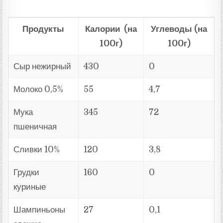
Продукты
Калории (на
Углеводы (на
100г)
100г)
Сыр нежирный
430
0
Молоко 0,5%
55
4,7
Мука
345
72
пшеничная
Сливки 10%
120
3,8
Грудки
160
0
куриные
Шампиньоны
27
0,1