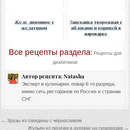
Желе лимонное с
Запеканка творожная с
желатином
яблоками и корицей в
пароварке
Все рецепты раздела:
Рецепты для
диабетиков
Natasha
Автор рецепта:
Эксперт в кулинарии, повар 6-го разряда,
имею сеть ресторанов по России и странам
СНГ.
Навигация
← Зразы из говядины с черносливом
по
Жульен из лисичек в духовке на сковородке →