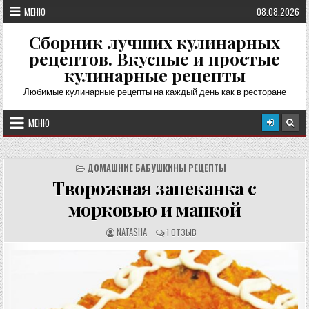
Перейти
МЕНЮ
08.08.2026
к
содержимому
Сборник лучших кулинарных
рецептов. Вкусные и простые
кулинарные рецепты
Любимые кулинарные рецепты на каждый день как в ресторане
МЕНЮ
ДОМАШНИЕ БАБУШКИНЫ РЕЦЕПТЫ
Творожная запеканка с
морковью и манкой
А
О
NATASHA
1 ОТЗЫВ
В
Т
Т
З
О
Ы
Р
В
Р
Ы
Е
:
Ц
Е
П