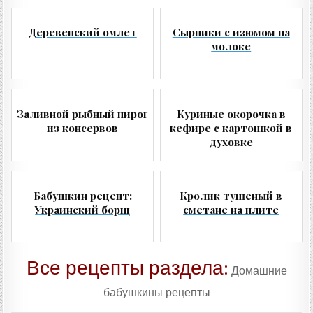
Деревенский омлет
Сырники с изюмом на
молоке
Заливной рыбный пирог
Куриные окорочка в
из консервов
кефире с картошкой в
духовке
Бабушкин рецепт:
Кролик тушеный в
Украинский борщ
сметане на плите
Все рецепты раздела:
Домашние
бабушкины рецепты