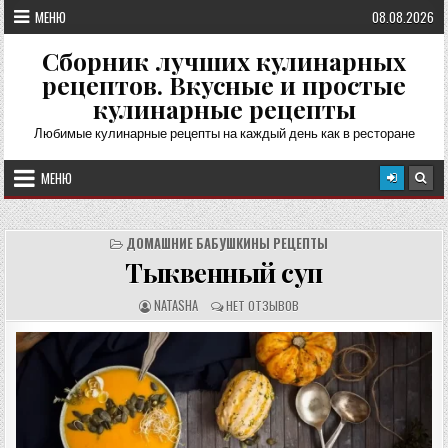
Перейти
МЕНЮ
08.08.2026
к
содержимому
Сборник лучших кулинарных
рецептов. Вкусные и простые
кулинарные рецепты
Любимые кулинарные рецепты на каждый день как в ресторане
МЕНЮ
ДОМАШНИЕ БАБУШКИНЫ РЕЦЕПТЫ
Тыквенный суп
А
О
NATASHA
НЕТ ОТЗЫВОВ
В
Т
Т
З
О
Ы
Р
В
Р
Ы
Е
:
Ц
Е
П
Т
А