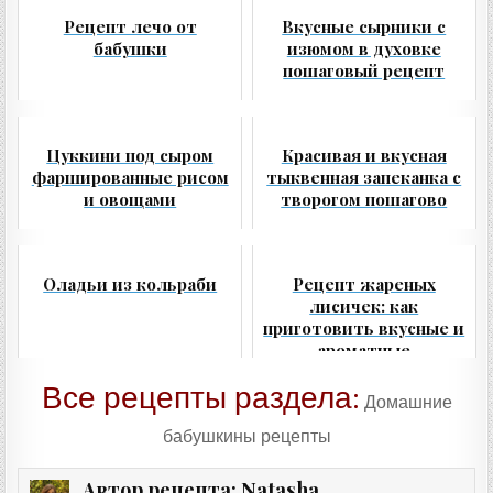
Рецепт лечо от
Вкусные сырники с
бабушки
изюмом в духовке
пошаговый рецепт
Цуккини под сыром
Красивая и вкусная
фаршированные рисом
тыквенная запеканка с
и овощами
творогом пошагово
Оладьи из кольраби
Рецепт жареных
лисичек: как
приготовить вкусные и
ароматные
Все рецепты раздела:
Домашние
бабушкины рецепты
Natasha
Автор рецепта: