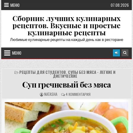
Перейти
МЕНЮ
07.08.2026
к
содержимому
Сборник лучших кулинарных
рецептов. Вкусные и простые
кулинарные рецепты
Любимые кулинарные рецепты на каждый день как в ресторане
МЕНЮ
РЕЦЕПТЫ ДЛЯ СТУДЕНТОВ
,
СУПЫ БЕЗ МЯСА - ЛЕГКИЕ И
ДИЕТИЧЕСКИЕ
Суп гречневый без мяса
А
О
NATASHA
4 КОММЕНТАРИЯ
В
Т
Т
З
О
Ы
Р
В
Р
Ы
Е
:
Ц
Е
П
Т