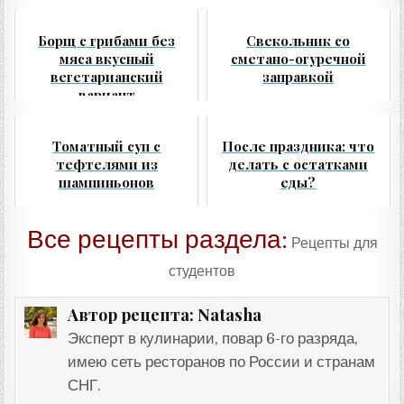
Борщ с грибами без
Свекольник со
мяса вкусный
сметано-огуречной
вегетарианский
заправкой
вариант
Томатный суп с
После праздника: что
тефтелями из
делать с остатками
шампиньонов
еды?
Все рецепты раздела:
Рецепты для
студентов
Natasha
Автор рецепта:
Эксперт в кулинарии, повар 6-го разряда,
имею сеть ресторанов по России и странам
СНГ.