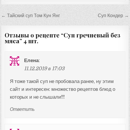
Навигация
← Тайский суп Том Кун Янг
Суп Кондер →
по
записям
Отзывы о рецепте “
Суп гречневый без
мяса
” 4 шт.
Елена
:
11.12.2019 в 17:03
Я тоже такой суп не пробовала ранее, ну этим
сайт и интересен: множество рецептов блюд о
которых и не слышали!!!
Ответить