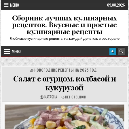
Перейти
МЕНЮ
09.08.2026
к
содержимому
Сборник лучших кулинарных
рецептов. Вкусные и простые
кулинарные рецепты
Любимые кулинарные рецепты на каждый день как в ресторане
МЕНЮ
НОВОГОДНИЕ РЕЦЕПТЫ НА 2025 ГОД
Салат с огурцом, колбасой и
кукурузой
А
О
NATASHA
НЕТ ОТЗЫВОВ
В
Т
Т
З
О
Ы
Р
В
Р
Ы
Е
:
Ц
Е
П