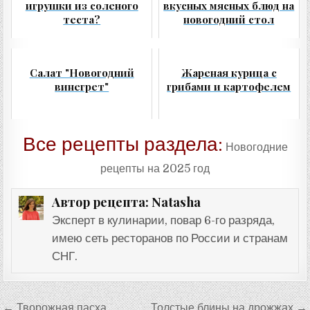
игрушки из соленого
вкусных мясных блюд на
теста?
новогодний стол
Салат "Новогодний
Жареная курица с
винегрет"
грибами и картофелем
Все рецепты раздела:
Новогодние
рецепты на 2025 год
Natasha
Автор рецепта:
Эксперт в кулинарии, повар 6-го разряда,
имею сеть ресторанов по России и странам
СНГ.
Навигация
← Творожная пасха
Толстые блины на дрожжах →