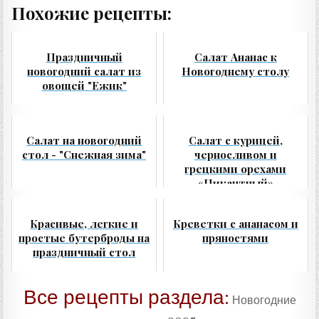
Похожие рецепты:
Праздничный
Салат Ананас к
новогодний салат из
Новогоднему столу
овощей "Ежик"
Салат на новогодний
Салат с курицей,
стол - "Снежная зима"
черносливом и
грецкими орехами
«Пикантный»
Красивые, легкие и
Креветки с ананасом и
простые бутерброды на
пряностями
праздничный стол
Все рецепты раздела:
Новогодние