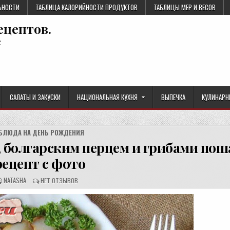
ЬНОСТИ
ТАБЛИЦА КАЛОРИЙНОСТИ ПРОДУКТОВ
ТАБЛИЦЫ МЕР И ВЕСОВ
ецептов.
е
САЛАТЫ И ЗАКУСКИ
НАЦИОНАЛЬНАЯ КУХНЯ
ВЫПЕЧКА
КУЛИНАРН
БЛЮДА НА ДЕНЬ РОЖДЕНИЯ
 болгарским перцем и грибами по
рецепт с фото
А
О
NATASHA
НЕТ ОТЗЫВОВ
В
Т
Т
З
О
Ы
Р
В
Р
Ы
Е
:
Ц
Е