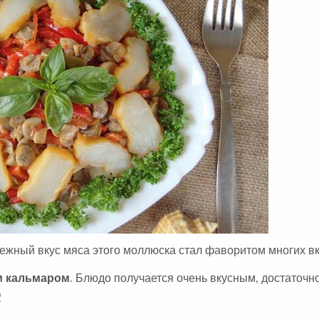
П
Т
А
:
ежный вкус мяса этого моллюска стал фаворитом многих в
м кальмаром
. Блюдо получается очень вкусным, достаточн
!