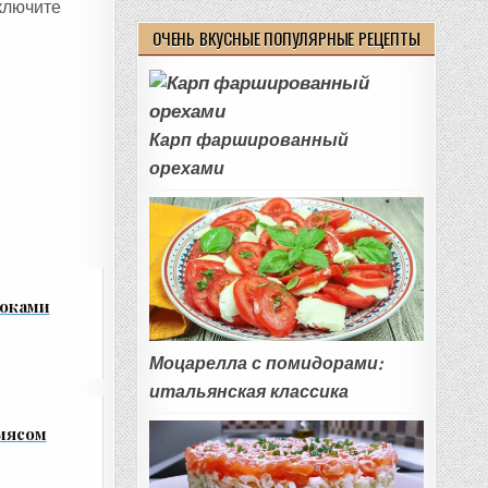
включите
ОЧЕНЬ ВКУСНЫЕ ПОПУЛЯРНЫЕ РЕЦЕПТЫ
Карп фаршированный
орехами
локами
Моцарелла с помидорами:
итальянская классика
 мясом