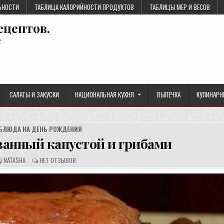
ЬНОСТИ
ТАБЛИЦА КАЛОРИЙНОСТИ ПРОДУКТОВ
ТАБЛИЦЫ МЕР И ВЕСОВ
ецептов.
е
САЛАТЫ И ЗАКУСКИ
НАЦИОНАЛЬНАЯ КУХНЯ
ВЫПЕЧКА
КУЛИНАРН
БЛЮДА НА ДЕНЬ РОЖДЕНИЯ
анный капустой и грибами
А
О
NATASHA
НЕТ ОТЗЫВОВ
В
Т
Т
З
О
Ы
Р
В
Р
Ы
Е
:
Ц
Е
П
Т