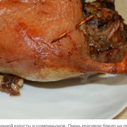
А
:
шенной капусты и шампиньонов. Очень красивое блюдо на 