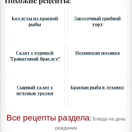
Похожие рецепты:
Котлеты из красной
Закусочный грибной
рыбы
торт
Салат с курицей
Пекинская мозаика
"Гранатовый браслет"
Сырный салат с
Красная рыба в духовке
печенью трески
Все рецепты раздела:
Блюда на день
рождения