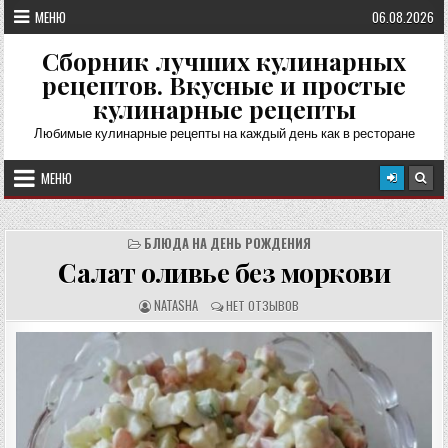
Перейти
МЕНЮ
06.08.2026
к
содержимому
Сборник лучших кулинарных
рецептов. Вкусные и простые
кулинарные рецепты
Любимые кулинарные рецепты на каждый день как в ресторане
МЕНЮ
БЛЮДА НА ДЕНЬ РОЖДЕНИЯ
Салат оливье без моркови
А
О
NATASHA
НЕТ ОТЗЫВОВ
В
Т
Т
З
О
Ы
Р
В
Р
Ы
Е
:
Ц
Е
П
Т
А