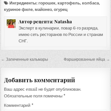
Ингредиенты:
горошек
,
картофель
,
колбаса
,
куриное филе
,
майонез
,
огурец
Natasha
Автор рецепта:
Эксперт в кулинарии, повар 6-го разряда,
имею сеть ресторанов по России и странам
СНГ.
Навигация
← Запеченные кальмары
Фаршированные яйца →
по
записям
Добавить комментарий
Ваш адрес email не будет опубликован.
Обязательные поля помечены
*
Комментарий
*