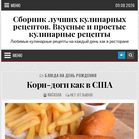
Перейти
МЕНЮ
09.08.2026
к
содержимому
Сборник лучших кулинарных
рецептов. Вкусные и простые
кулинарные рецепты
Любимые кулинарные рецепты на каждый день как в ресторане
МЕНЮ
БЛЮДА НА ДЕНЬ РОЖДЕНИЯ
Корн-доги как в США
А
О
NATASHA
НЕТ ОТЗЫВОВ
В
Т
Т
З
О
Ы
Р
В
Р
Ы
Е
:
Ц
Е
П
Т
А