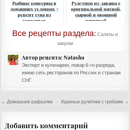
Рыбные консервы в
Рулетики из лаваша с
домашних условиях +
оригинальной мясной,
рецепт супа из
сырной и овощной
консервов
начинкой
Все рецепты раздела:
Салаты и
закуски
Natasha
Автор рецепта:
Эксперт в кулинарии, повар 6-го разряда,
имею сеть ресторанов по России и странам
СНГ.
Навигация
← Домашние рафаэлки
Куриные рулетики с грибами →
по
записям
Добавить комментарий