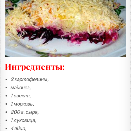
:
Ингредиенты:
2 картофелины,
майонез,
1 свекла,
1 морковь,
200 г. сыра,
1 луковица,
4 яйца,