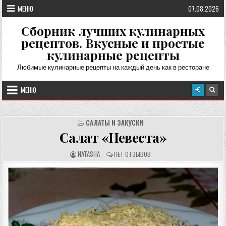
Перейти
МЕНЮ
07.08.2026
к
содержимому
Сборник лучших кулинарных
рецептов. Вкусные и простые
кулинарные рецепты
Любимые кулинарные рецепты на каждый день как в ресторане
МЕНЮ
САЛАТЫ И ЗАКУСКИ
Салат «Невеста»
А
О
NATASHA
НЕТ ОТЗЫВОВ
В
Т
Т
З
О
Ы
Р
В
Р
Ы
Е
:
Ц
Е
П
Т
А