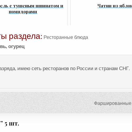
ель с тушеным шпинатом и
Чатни из ябло
помидорами
ы раздела:
Ресторанные блюда
вь
,
огурец
разряда, имею сеть ресторанов по России и странам СНГ.
Фаршированные
м
” 5 шт.