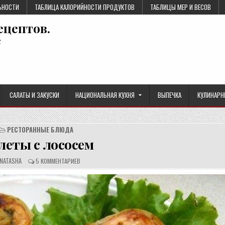
ЬНОСТИ
ТАБЛИЦА КАЛОРИЙНОСТИ ПРОДУКТОВ
ТАБЛИЦЫ МЕР И ВЕСОВ
ецептов.
е
САЛАТЫ И ЗАКУСКИ
НАЦИОНАЛЬНАЯ КУХНЯ
ВЫПЕЧКА
КУЛИНАРН
РЕСТОРАННЫЕ БЛЮДА
леты с лососем
А
О
NATASHA
5 КОММЕНТАРИЕВ
В
Т
Т
З
О
Ы
Р
В
Р
Ы
Е
:
Ц
Е
П
Т