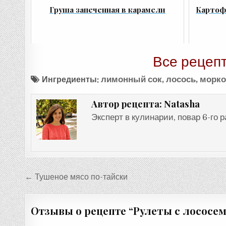
Груша запеченная в карамели
Картоф
Все рецепт
Ингредиенты:
лимонный сок
,
лосось
,
морко
Natasha
Автор рецепта:
Эксперт в кулинарии, повар 6-го 
Навигация
← Тушеное мясо по-тайски
по
записям
Отзывы о рецепте “
Рулеты с лососе