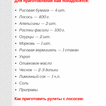
Для приготовления нам понадобятся:
Рисовая бумага — 4 шт.
Лосось — 400 г.
Апельсины — 2 шт.
Ростки фасоли — 100 г.
Огурцы — 2 шт.
Морковь — 1 шт.
Рисовая вермишель — 1 стакан
Укроп
Оливковое масло
Чеснок — 2-3 дольки
Лимонный сок — 1 ч.л.
Соль
Приправы
Как приготовить рулеты с лососем: