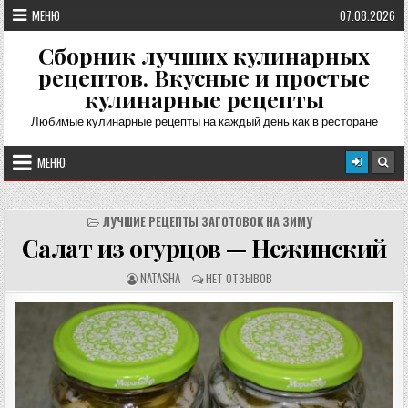
Перейти
МЕНЮ
07.08.2026
к
содержимому
Сборник лучших кулинарных
рецептов. Вкусные и простые
кулинарные рецепты
Любимые кулинарные рецепты на каждый день как в ресторане
МЕНЮ
ЛУЧШИЕ РЕЦЕПТЫ ЗАГОТОВОК НА ЗИМУ
Салат из огурцов — Нежинский
А
О
NATASHA
НЕТ ОТЗЫВОВ
В
Т
Т
З
О
Ы
Р
В
Р
Ы
Е
:
Ц
Е
П
Т
А